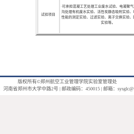
·
可承担混凝工艺处理工业废水试验、电凝聚气
沟处理有机废水实验、活性炭静态吸附实验、
试验项目
性能的测定实验、过滤实验、离子交换实验、
实验等。
版权所有©郑州航空工业管理学院实验室管理处
南省郑州市大学中路2号 | 邮政编码：450015 | 邮箱：sysglc@zzia