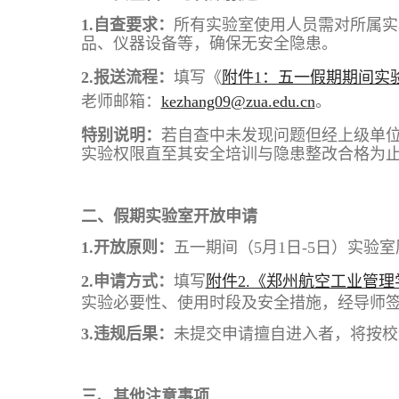
1.
自查要求：
所有实验室使用人员需对所属实
品、仪器设备等，确保无安全隐患。
2.
报送流程：
填写《
附件1：五一假期期间实
老师邮箱：
kezhang09@zua.edu.cn
。
特别说明：
若自查中未发现问题但经上级单
实验权限直至其安全培训与隐患整改合格为
二、假期实验室开放申请
1.
开放原则：
五一期间（5月1日-5日）实验
2.
申请方式：
填写
附件2.《郑州航空工业管理
实验必要性、使用时段及安全措施，经导师签字
3.
违规后果：
未提交申请擅自进入者，将按校
三、其他注意事项